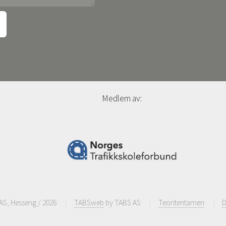
Medlem av:
AS, Hesseng / 2026
TABSweb
by TABS AS
Teoritentamen
D