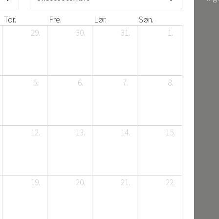
Tor.
Fre.
Lør.
Søn.
29.
30.
31.
1.
5.
6.
7.
8.
12.
13.
14.
15.
19.
20.
21.
22.