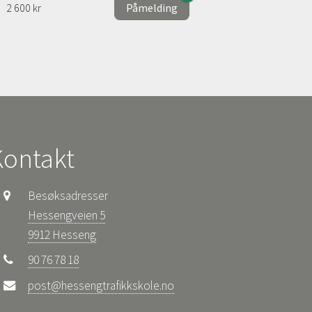
2 600 kr
Påmelding
Kontakt
Besøksadresser
Hessengveien 5
9912 Hesseng
90 76 78 18
post@hessengtrafikkskole.no