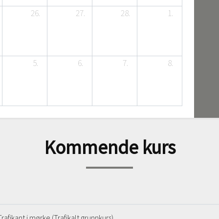
26.
27.
28.
1.
5.
6.
7.
8.
Kommende kurs
rafikant i mørke (Trafikalt grunnkurs)