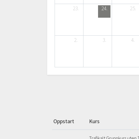
23.
24.
25.
2.
3.
4.
Oppstart
Kurs
Trafikalt Grunnkurs uten T