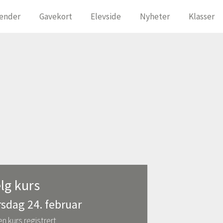
ender
Gavekort
Elevside
Nyheter
Klasser
lg kurs
rsdag 24. februar
en kurs registrert