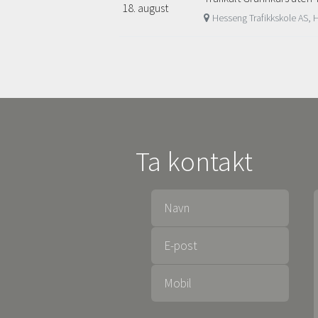
18. august
Hesseng Trafikkskole AS,
Ta kontakt