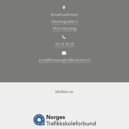
Besøksadresser
Hessengveien 5
9912 Hesseng
90 76 78 18
post@hessengtrafikkskole.no
Medlem av: