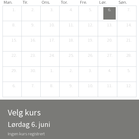
Man.
Tir.
Ons.
Tor.
Fre.
Lør.
Søn.
1.
2.
3.
4.
5.
6.
7.
8.
9.
10.
11.
12.
13.
14.
15.
16.
17.
18.
19.
20.
21.
22.
23.
24.
25.
26.
27.
28.
29.
30.
1.
2.
3.
4.
5.
6.
7.
8.
9.
10.
11.
12.
Velg kurs
Lørdag 6. juni
Ingen kurs registrert